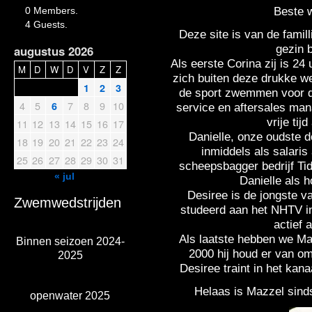
Beste 
0 Members.
4 Guests.
Deze site is van de fami
gezin b
augustus 2026
Als eerste Corina zij is 2
M
D
W
D
V
Z
Z
zich buiten deze drukke w
1
2
3
de sport zwemmen voor d
4
5
7
8
9
10
6
service en aftersales mana
vrije tij
11
12
13
14
15
16
17
Danielle, onze oudste d
18
19
20
21
22
23
24
inmiddels als salaris
25
26
27
28
29
30
31
scheepsbagger bedrijf Tid
« jul
Danielle als 
Desiree is de jongste v
Zwemwedstrijden
studeerd aan het NHTV in 
actief 
Als laatste hebben we Maz
Binnen seizoen 2024-
2000 hij houd er van om
2025
Desiree traint in het ka
Helaas is Mazzel sind
openwater 2025