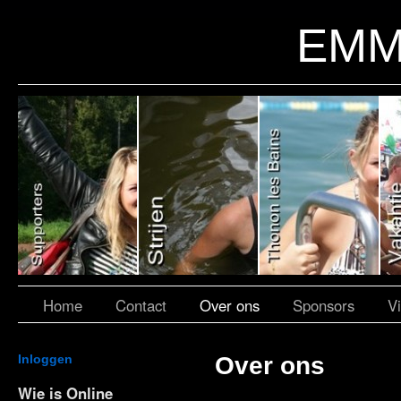
EMM
Home
Contact
Over ons
Sponsors
V
Inloggen
Over ons
Wie is Online