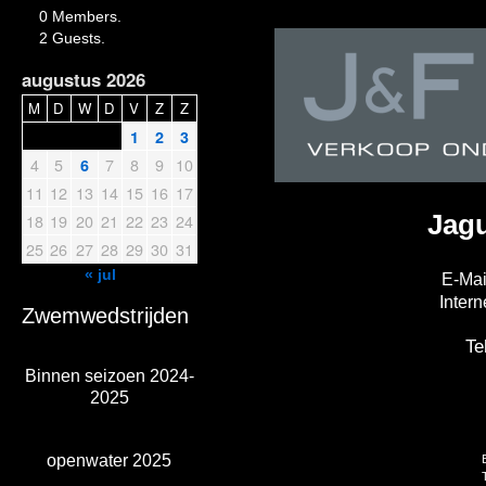
0 Members.
2 Guests.
augustus 2026
M
D
W
D
V
Z
Z
1
2
3
4
5
7
8
9
10
6
11
12
13
14
15
16
17
Jagu
18
19
20
21
22
23
24
25
26
27
28
29
30
31
« jul
E-Ma
Inter
Zwemwedstrijden
Te
Binnen seizoen 2024-
2025
openwater 2025