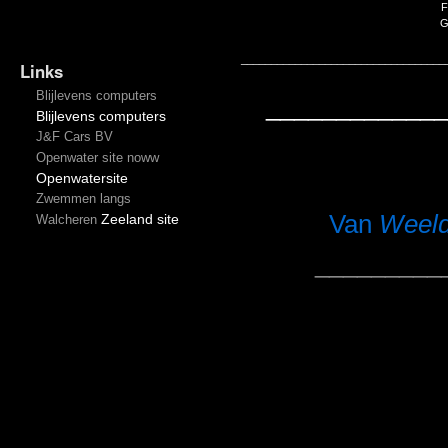
F
G
__________________________________
Links
Blijlevens computers
_____________
Blijlevens computers
J&F Cars BV
Openwater site noww
Openwatersite
Zwemmen langs
Van
Weel
Zeeland site
Walcheren
_________