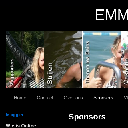
EMM
Home
Contact
Over ons
Sponsors
V
Inloggen
Sponsors
Wie is Online