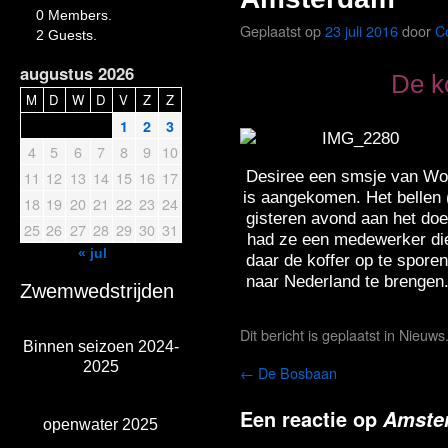
0 Members.
Geplaatst op
23 juli 2016
door
C
2 Guests.
augustus 2026
De ko
M
D
W
D
V
Z
Z
1
2
3
4
5
6
7
8
9
10
Desiree een smsje van Wor
11
12
13
14
15
16
17
is aangekomen. Het bellen (
18
19
20
21
22
23
24
gisteren avond aan het doe
25
26
27
28
29
30
31
had ze een medewerker d
« jul
daar de koffer op te spore
naar Nederland te brengen
Zwemwedstrijden
Dit bericht is geplaatst in
Nieuws
Binnen seizoen 2024-
2025
←
De Bosbaan
Een reactie op
Amste
openwater 2025