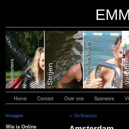
EMM
Home
Contact
Over ons
Sponsors
V
←
De Bosbaan
Inloggen
Wie is Online
Amsterdam