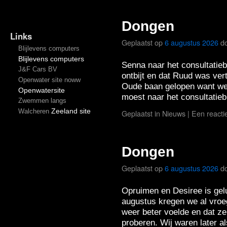
Dongen
Links
Geplaatst op
6 augustus 2026
d
Blijlevens computers
Blijlevens computers
Senna naar het consultatie
J&F Cars BV
ontbijt en dat Ruud was ver
Openwater site noww
Oude baan gelopen want we
Openwatersite
moest naar het consultati
Zwemmen langs
Zeeland site
Walcheren
Geplaatst in
Nieuws
|
Een reacti
Dongen
Geplaatst op
6 augustus 2026
d
Opruimen en Desiree is gel
augustus kregen we al vroe
weer beter voelde en dat ze
proberen. Wij waren later 