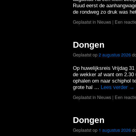
Ruud eerst de aanhangwagen 
de rondweg zo druk was h
Geplaatst in
Nieuws
|
Een reacti
Dongen
Geplaatst op
2 augustus 2026
d
Op huwelijksreis Vrijdag 31 
de wekker af want om 2.30 
ophalen om naar schiphol t
grote hal …
Lees verder
→
Geplaatst in
Nieuws
|
Een reacti
Dongen
Geplaatst op
1 augustus 2026
d