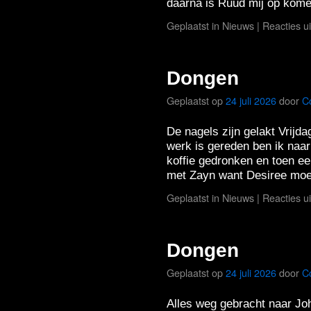
daarna is Ruud mij op kom
Geplaatst in
Nieuws
|
Reacties u
Dongen
Geplaatst op
24 juli 2026
door
C
De nagels zijn gelakt Vrijda
werk is gereden ben ik naa
koffie gedronken en toen 
met Zayn want Desiree mo
Geplaatst in
Nieuws
|
Reacties u
Dongen
Geplaatst op
24 juli 2026
door
C
Alles weg gebracht naar Joh