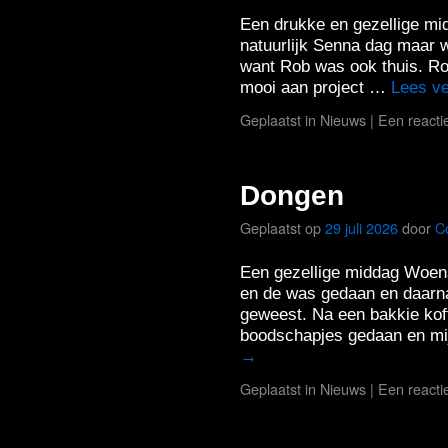
Een drukke en gezellige mi
natuurlijk Senna dag maar w
want Rob was ook thuis. Ro
mooi aan project …
Lees v
Geplaatst in
Nieuws
|
Een reacti
Dongen
Geplaatst op
29 juli 2026
door
C
Een gezellige middag Woens
en de was gedaan en daarna
geweest. Na een bakkie koff
boodschapjes gedaan en mi
→
Geplaatst in
Nieuws
|
Een reacti