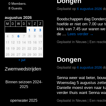
Dongen
0 Members.
Geplaatst op
6 augustus 2026
d
8 Guests.
augustus 2026
Boodschappen dag Donderd
M
D
W
D
V
Z
Z
hoefde er niet om 7.00 uur 
klok van 7.45 uur waren we
1
2
3
de …
Lees verder
→
4
5
7
8
9
10
6
Geplaatst in
Nieuws
|
Een reacti
11
12
13
14
15
16
17
18
19
20
21
22
23
24
25
26
27
28
29
30
31
Dongen
« jul
Geplaatst op
6 augustus 2026
d
Zwemwedstrijden
Senna weer wat beter, bouwp
Binnen seizoen 2024-
Woensdag 5 augustus zette 
2025
Danielle moest even naar k
verder thuis want Senna w
Geplaatst in
Nieuws
|
Een reacti
openwater 2025