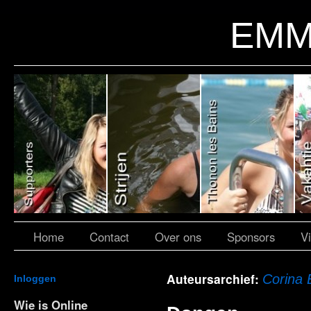
EMM
Home
Contact
Over ons
Sponsors
V
Auteursarchief:
Corina
Inloggen
Wie is Online