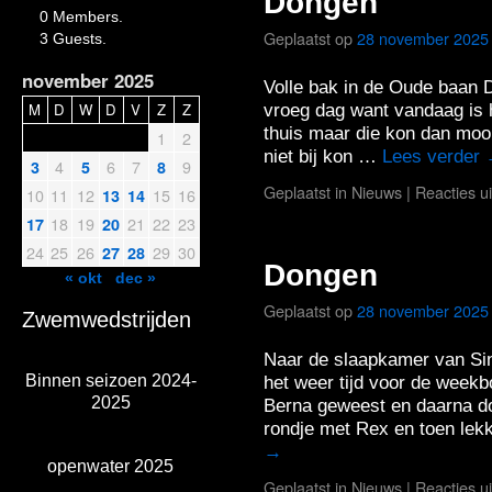
Dongen
0 Members.
Geplaatst op
28 november 2025
3 Guests.
november 2025
Volle bak in de Oude baan
M
D
W
D
V
Z
Z
vroeg dag want vandaag is
thuis maar die kon dan moo
1
2
niet bij kon …
Lees verder
4
6
7
9
3
5
8
Geplaatst in
Nieuws
|
Reacties u
10
11
12
15
16
13
14
18
19
21
22
23
17
20
24
25
26
29
30
27
28
Dongen
« okt
dec »
Geplaatst op
28 november 2025
Zwemwedstrijden
Naar de slaapkamer van S
Binnen seizoen 2024-
het weer tijd voor de week
2025
Berna geweest en daarna do
rondje met Rex en toen lek
→
openwater 2025
Geplaatst in
Nieuws
|
Reacties u