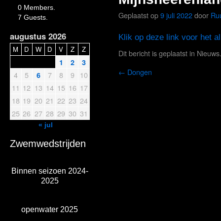
0 Members.
Geplaatst op
9 juli 2022
door
Ru
7 Guests.
augustus 2026
Klik op deze link voor het 
M
D
W
D
V
Z
Z
Dit bericht is geplaatst in
Nieuws
1
2
3
←
Dongen
4
5
7
8
9
10
6
11
12
13
14
15
16
17
18
19
20
21
22
23
24
25
26
27
28
29
30
31
« jul
Zwemwedstrijden
Binnen seizoen 2024-
2025
openwater 2025