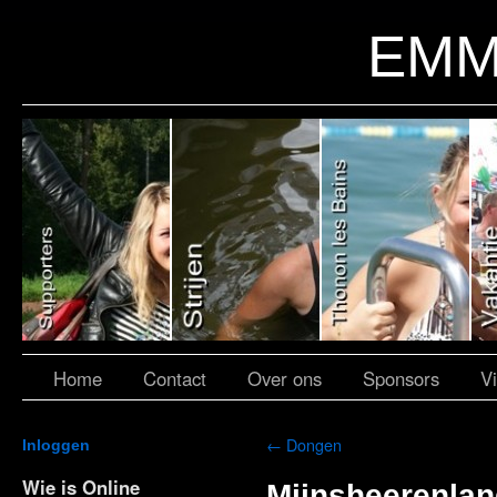
EMM
Home
Contact
Over ons
Sponsors
V
←
Dongen
Inloggen
Wie is Online
Mijnsheerenlan