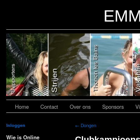
EMM
Home
Contact
Over ons
Sponsors
V
←
Dongen
Inloggen
Wie is Online
Clubkampioens