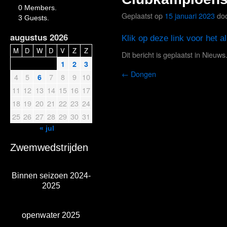
0 Members.
Geplaatst op
15 januari 2023
do
3 Guests.
augustus 2026
Klik op deze link voor het 
M
D
W
D
V
Z
Z
Dit bericht is geplaatst in
Nieuws
1
2
3
←
Dongen
4
5
7
8
9
10
6
11
12
13
14
15
16
17
18
19
20
21
22
23
24
25
26
27
28
29
30
31
« jul
Zwemwedstrijden
Binnen seizoen 2024-
2025
openwater 2025