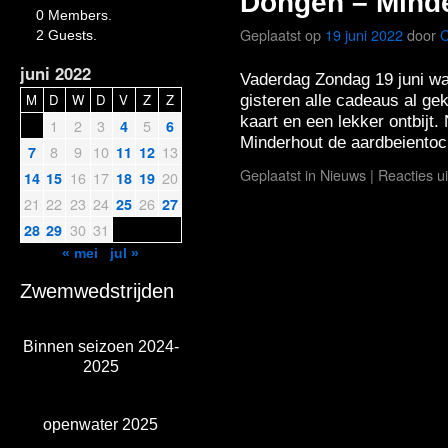
Dongen – Mind
0 Members.
Geplaatst op
19 juni 2022
door
C
2 Guests.
juni 2022
Vaderdag Zondag 19 juni w
M
D
W
D
V
Z
Z
gisteren alle cadeaus al g
kaart en een lekker ontbijt. 
1
2
3
5
4
6
Minderhout de aardbeiento
8
9
10
13
7
11
12
Geplaatst in
Nieuws
|
Reacties u
16
17
20
14
15
18
19
21
22
23
24
26
25
27
30
31
28
29
« mei
jul »
Zwemwedstrijden
Binnen seizoen 2024-
2025
openwater 2025