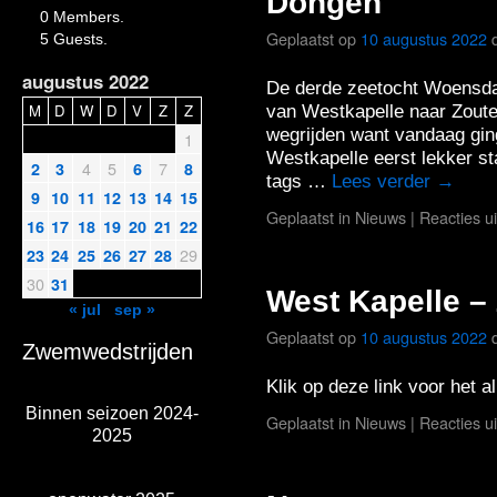
Dongen
0 Members.
Geplaatst op
10 augustus 2022
5 Guests.
augustus 2022
De derde zeetocht Woensd
M
D
W
D
V
Z
Z
van Westkapelle naar Zoute
wegrijden want vandaag gin
1
Westkapelle eerst lekker s
4
5
7
2
3
6
8
tags …
Lees verder
→
9
10
11
12
13
14
15
Geplaatst in
Nieuws
|
Reacties u
16
17
18
19
20
21
22
29
23
24
25
26
27
28
30
31
West Kapelle –
« jul
sep »
Geplaatst op
10 augustus 2022
Zwemwedstrijden
Klik op deze link voor het 
Binnen seizoen 2024-
Geplaatst in
Nieuws
|
Reacties u
2025