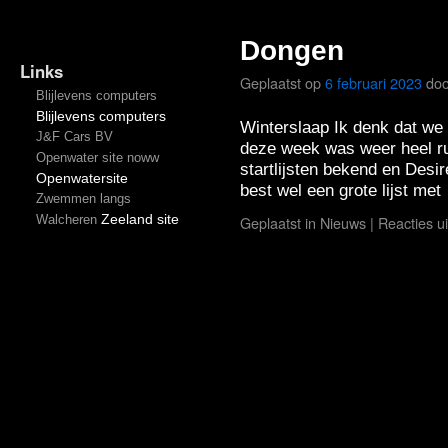
Dongen
Links
Geplaatst op
6 februari 2023
doo
Blijlevens computers
Blijlevens computers
Winterslaap Ik denk dat we 
J&F Cars BV
deze week was weer heel ru
Openwater site noww
startlijsten bekend en Desir
Openwatersite
best wel een grote lijst me
Zwemmen langs
Zeeland site
Walcheren
Geplaatst in
Nieuws
|
Reacties u