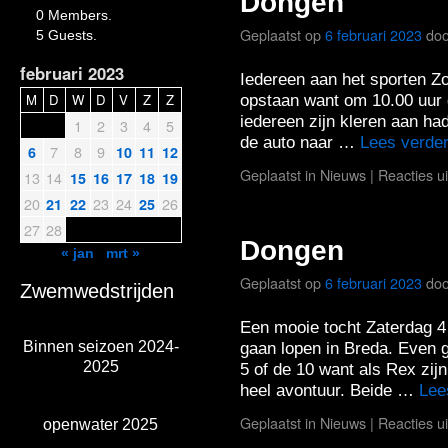
Dongen
0 Members.
Geplaatst op
6 februari 2023
doo
5 Guests.
februari 2023
Iedereen aan het sporten Zo
M
D
W
D
V
Z
Z
opstaan want om 10.00 uur 
iedereen zijn kleren aan ha
1
2
3
4
5
de auto naar …
Lees verde
7
8
9
6
10
11
12
Geplaatst in
Nieuws
|
Reacties u
13
14
15
16
17
18
19
20
23
24
26
21
22
25
27
28
Dongen
« jan
mrt »
Geplaatst op
6 februari 2023
doo
Zwemwedstrijden
Een mooie tocht Zaterdag 4 
Binnen seizoen 2024-
gaan lopen in Breda. Even 
2025
5 of de 10 want als Rex zijn
heel avontuur. Beide …
Lee
Geplaatst in
Nieuws
|
Reacties u
openwater 2025