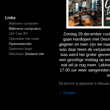
Links
Blijlevens computers
Blijlevens computers
Zondag 29 december rusti
J&F Cars BV
gaan hardlopen met Desi
Openwater site noww
Openwatersite
gegeten en toen zijn we na
Zwemmen langs
was daar feest de verjaard
Zeeland site
Walcheren
was werd het groter gevier
een gezellige middag op e
wat wil je nog meer. Lekke
17.00 uur weer aangereden 
s
Dit bericht is geplaatst in
Nieuws
←
Dongen