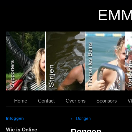
EMM
Home
Contact
Over ons
Sponsors
V
←
Dongen
Inloggen
Wie is Online
Dongen