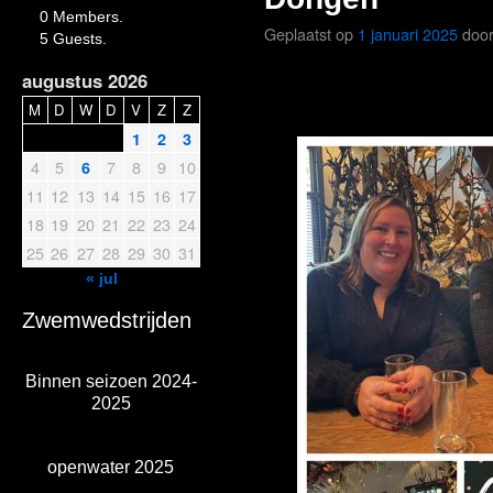
0 Members.
Geplaatst op
1 januari 2025
doo
5 Guests.
augustus 2026
M
D
W
D
V
Z
Z
1
2
3
4
5
7
8
9
10
6
11
12
13
14
15
16
17
18
19
20
21
22
23
24
25
26
27
28
29
30
31
« jul
Zwemwedstrijden
Binnen seizoen 2024-
2025
openwater 2025