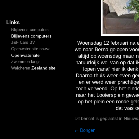
Links
Blijlevens computers
Blijlevens computers
Woensdag 12 februari na ee
J&F Cars BV
we naar Berna gelopen voor
Openwater site noww
Openwatersite
altijd op woensdag maar n
Zwemmen langs
natuurloijk wel van op dat i
Zeeland site
Walcheren
lopen vanaf hier ik den
Daarna thuis weer even ger
en er werd weer prachtige
toch verwend. Op het eind
naar het Looiersplein gewe
op het plein een ronde g
dat was o
Dit bericht is geplaatst in
Nieuws
←
Dongen