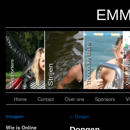
EMM
Home
Contact
Over ons
Sponsors
V
←
Dongen
Inloggen
Wie is Online
Dongen