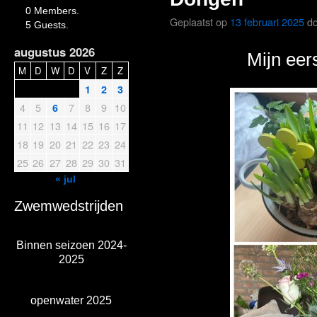
0 Members.
Geplaatst op
13 februari 2025
d
5 Guests.
augustus 2026
Mijn eer
M
D
W
D
V
Z
Z
1
2
3
4
5
7
8
9
10
6
11
12
13
14
15
16
17
18
19
20
21
22
23
24
25
26
27
28
29
30
31
« jul
Zwemwedstrijden
Binnen seizoen 2024-
2025
openwater 2025