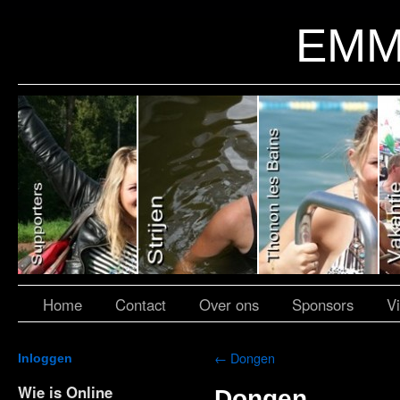
EMM
Home
Contact
Over ons
Sponsors
V
←
Dongen
Inloggen
Wie is Online
Dongen