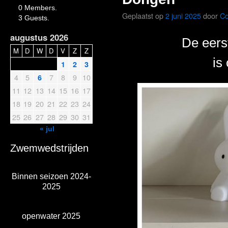
0 Members.
Geplaatst op
2 juni 2025
door
Co
3 Guests.
augustus 2026
De eers
M
D
W
D
V
Z
Z
is
1
2
3
4
5
7
8
9
10
6
11
12
13
14
15
16
17
18
19
20
21
22
23
24
25
26
27
28
29
30
31
« jul
Zwemwedstrijden
Binnen seizoen 2024-
2025
openwater 2025