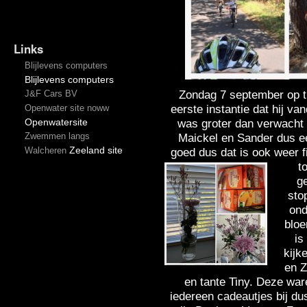
Links
Blijlevens computers
Blijlevens computers
Zondag 7 september op ti
J&F Cars BV
eerste instantie dat hij v
Openwater site noww
Openwatersite
was groter dan verwacht
Zwemmen langs
Maickel en Sander dus ee
Zeeland site
Walcheren
goed dus dat is ook weer f
t
g
sto
ond
bloe
is
kijk
en Z
en tante Tiny. Deze war
iedereen cadeautjes bij du