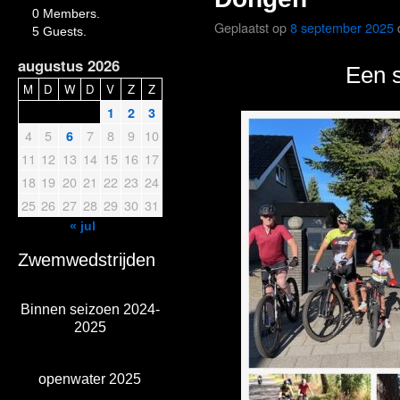
0 Members.
Geplaatst op
8 september 2025
5 Guests.
augustus 2026
Een s
M
D
W
D
V
Z
Z
1
2
3
4
5
7
8
9
10
6
11
12
13
14
15
16
17
18
19
20
21
22
23
24
25
26
27
28
29
30
31
« jul
Zwemwedstrijden
Binnen seizoen 2024-
2025
openwater 2025