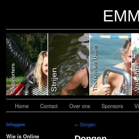
EMM
Home
Contact
Over ons
Sponsors
V
←
Dongen
Inloggen
Wie is Online
Dongen