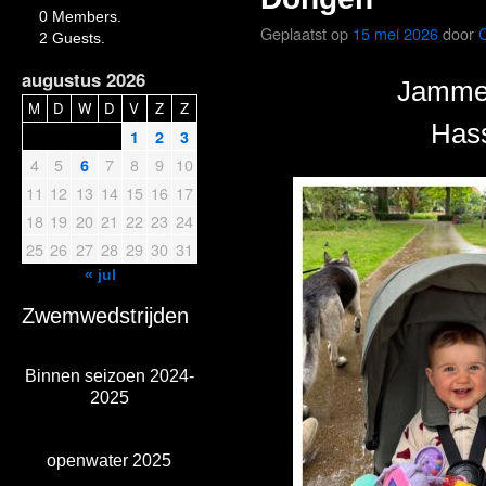
0 Members.
Geplaatst op
15 mei 2026
door
2 Guests.
augustus 2026
Jamme
M
D
W
D
V
Z
Z
Hass
1
2
3
4
5
7
8
9
10
6
11
12
13
14
15
16
17
18
19
20
21
22
23
24
25
26
27
28
29
30
31
« jul
Zwemwedstrijden
Binnen seizoen 2024-
2025
openwater 2025