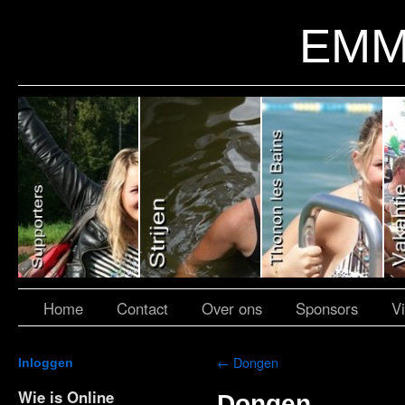
EMM
Home
Contact
Over ons
Sponsors
V
←
Dongen
Inloggen
Wie is Online
Dongen