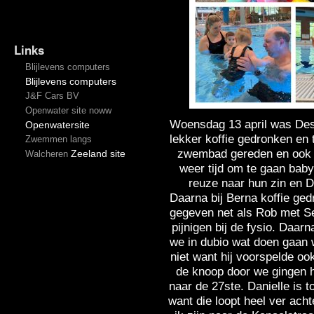
Links
Blijlevens computers
Blijlevens computers
J&F Cars BV
Openwater site noww
Woensdag 13 april was Desi
Openwatersite
lekker koffie gedronken en 
Zwemmen langs
zwembad gereden en ook 
Zeeland site
Walcheren
weer tijd om te gaan ba
reuze naar hun zin en D
Daarna bij Berna koffie ged
gegeven net als Rob met Se
pijnigen bij de fysio. Daar
we in dubio wat doen gaan w
niet want hij voorspelde o
de knoop door we gingen he
naar de 27ste. Danielle is 
want die loopt heel ver ach