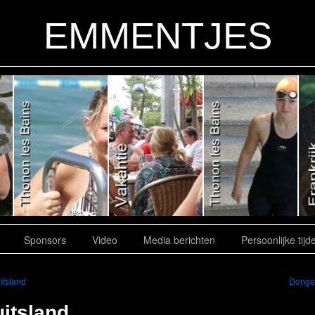
EMMENTJES
Sponsors
Video
Media berichten
Persoonlijke tijd
itsland
Dong
itsland