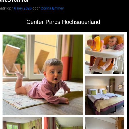
atst op
16 mei 2026
door
Corina Emmen
Center Parcs Hochsauerland