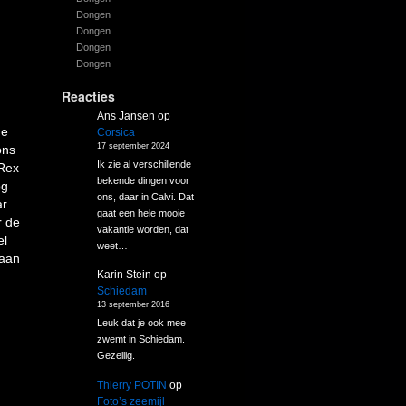
Dongen
Dongen
Dongen
Dongen
Reacties
Ans Jansen
op
de
Corsica
17 september 2024
ons
Ik zie al verschillende
 Rex
bekende dingen voor
og
ons, daar in Calvi. Dat
ar
gaat een hele mooie
r de
vakantie worden, dat
el
weet…
gaan
Karin Stein
op
Schiedam
13 september 2016
Leuk dat je ook mee
zwemt in Schiedam.
Gezellig.
Thierry POTIN
op
Foto’s zeemijl