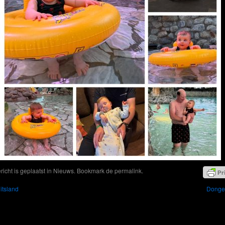
ericht is geplaatst in
Nieuws
. Bookmark de
permalink
.
itsland
Dong