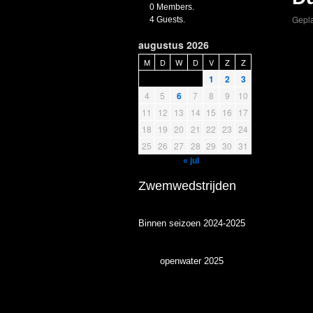
0 Members.
Gepla
4 Guests.
augustus 2026
M
D
W
D
V
Z
Z
1
2
3
4
5
6
7
8
9
10
11
12
13
14
15
16
17
18
19
20
21
22
23
24
25
26
27
28
29
30
31
« jul
Zwemwedstrijden
Binnen seizoen 2024-2025
openwater 2025