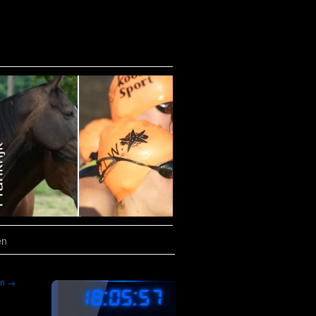
en
en
→
18:05:58