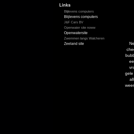
Links
Blijlevens computers
Blijlevens computers
J&F Cars BV
Openwater site noww
Openwatersite
Zwemmen langs Walcheren
Ne
Zeeland site
che
bubb
ee
vr
gele
al
weer