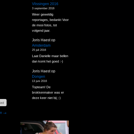
Vlissingen 2016
3 september 2016
Weer geweldig
reportages, bedankt Voor
de mooi fotos, tot
volgend jaar.
Joris Haest
op
Amsterdam
25 juli 2016
Laat Danielle maar bellen
dan komt het goed :-)
Joris Haest
op
Dongen
13 juni 2016
Topteam! De
brokkenmaker was er
deze keer niet bij ;-)
en
→