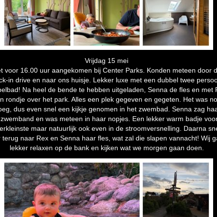
Vrijdag 15 mei
t voor 16.00 uur aangekomen bij Center Parks. Konden meteen door 
ck-in drive en naar ons huisje. Lekker luxe met een dubbel twee perso
elbad! Na heel de bende te hebben uitgeladen, Senna de fles en met
n rondje over het park. Alles een plek gegeven en gegeten. Het was n
oeg, dus even snel een kijkje genomen in het zwembad. Senna zag ha
 zwemband en was meteen in haar nopjes. Een lekker warm badje voo
lerkleinste maar natuurlijk ook even in de stroomversnelling. Daarna sn
 terug naar Rex en Senna haar fles, wat zal die slapen vannacht! Wij 
lekker relaxen op de bank en kijken wat we morgen gaan doen.