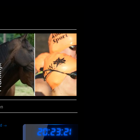
en
nd
→
20:23:22