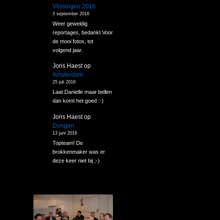
Vlissingen 2016
3 september 2016
Weer geweldig
reportages, bedankt Voor
de mooi fotos, tot
volgend jaar.
Joris Haest
op
Amsterdam
25 juli 2016
Laat Danielle maar bellen
dan komt het goed :-)
Joris Haest
op
Dongen
13 juni 2016
Topteam! De
brokkenmaker was er
deze keer niet bij ;-)