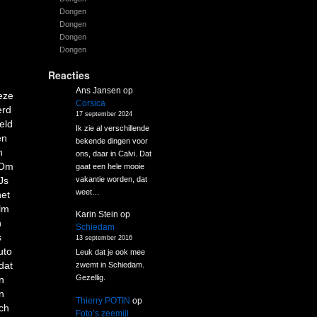
Dongen
Dongen
Dongen
Dongen
Reacties
Ans Jansen
op
eze
Corsica
erd
17 september 2024
eld
Ik zie al verschillende
en
bekende dingen voor
n
ons, daar in Calvi. Dat
 Om
gaat een hele mooie
vakantie worden, dat
Js
weet…
het
lm
Karin Stein
op
n
Schiedam
s
13 september 2016
uto
Leuk dat je ook mee
dat
zwemt in Schiedam.
Gezellig.
n
n
Thierry POTIN
op
ch
Foto’s zeemijl