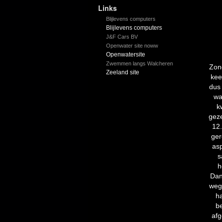
Links
Blijlevens computers
Blijlevens computers
J&F Cars BV
Openwater site noww
Openwatersite
Zwemmen langs Walcheren
Zon
Zeeland site
kee
dus
wa
k
geze
12.
ger
as
s
h
Dan
weg
h
b
afg