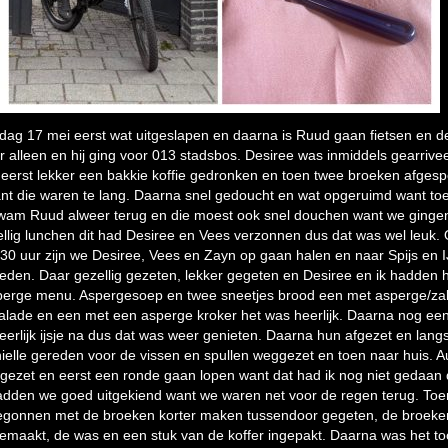
dag 17 mei eerst wat uitgeslapen en daarna is Ruud gaan fietsen en d
r alleen en hij ging voor 013 stadsbos. Desiree was inmiddels gearrive
 eerst lekker een bakkie koffie gedronken en toen twee broeken afgesp
nt die waren te lang. Daarna snel gedoucht en wat opgeruimd want to
wam Ruud alweer terug en die moest ook snel douchen want we ginge
llig lunchen dit had Desiree en Vees verzonnen dus dat was wel leuk.
30 uur zijn we Desiree, Vees en Zayn op gaan halen en naar Spijs en I
eden. Daar gezellig gezeten, lekker gegeten en Desiree en ik hadden 
perge menu. Aspergesoep en twee sneetjes brood een met asperge/za
alade en een met een asperge kroker het was heerlijk. Daarna nog ee
eerlijk ijsje na dus dat was weer genieten. Daarna hun afgezet en lang
ielle gereden voor de vissen en spullen weggezet en toen naar huis. A
gezet en eerst een ronde gaan lopen want dat had ik nog niet gedaan 
adden we goed uitgekiend want we waren net voor de regen terug. Toe
egonnen met de broeken korter maken tussendoor gegeten, de broeke
emaakt, de was en een stuk van de koffer ingepakt. Daarna was het to