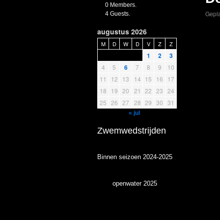
0 Members.
Gepla
4 Guests.
augustus 2026
M
D
W
D
V
Z
Z
1
2
3
4
5
6
7
8
9
10
11
12
13
14
15
16
17
18
19
20
21
22
23
24
25
26
27
28
29
30
31
« jul
Zwemwedstrijden
Binnen seizoen 2024-2025
openwater 2025