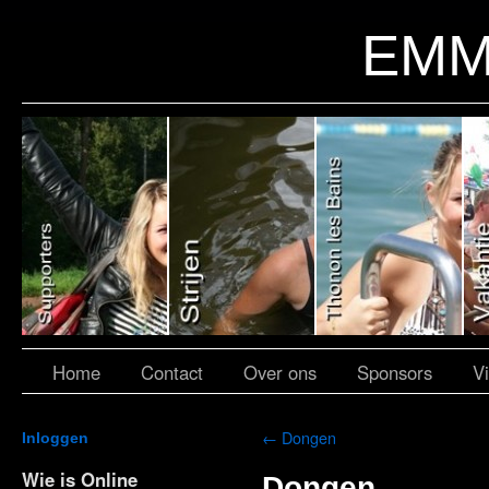
EMM
Home
Contact
Over ons
Sponsors
V
←
Dongen
Inloggen
Wie is Online
Dongen