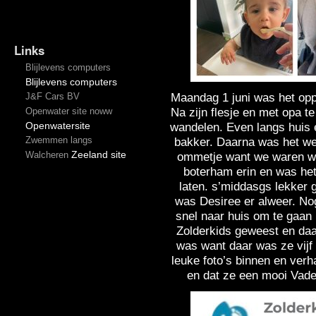
Links
Blijlevens computers
Blijlevens computers
Maandag 1 juni was het opp
J&F Cars BV
Na zijn flesje en met opa t
Openwater site noww
Openwatersite
wandelen. Even langs huis 
Zwemmen langs
bakker. Daarna was het weer
Zeeland site
Walcheren
ommetje want we waren wa
boterham erin en was het
laten. s’middasgs lekker 
was Desiree er alweer. Nog
snel naar huis om te gaa
Zolderkids geweest en daa
was want daar was ze vij
leuke foto’s binnen en verh
en dat ze een mooi Vad