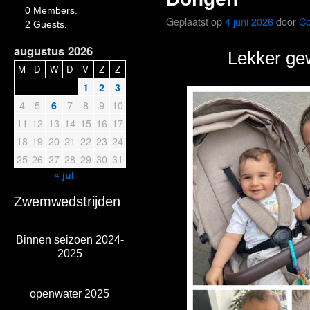
0 Members.
Geplaatst op
4 juni 2026
door
Co
2 Guests.
augustus 2026
Lekker ge
M
D
W
D
V
Z
Z
1
2
3
4
5
7
8
9
10
6
11
12
13
14
15
16
17
18
19
20
21
22
23
24
25
26
27
28
29
30
31
« jul
Zwemwedstrijden
Binnen seizoen 2024-
2025
openwater 2025