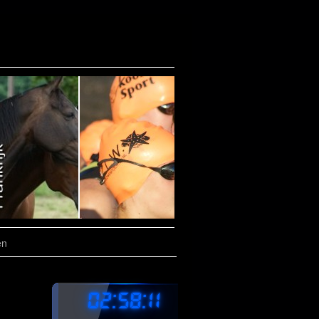
en
02:58:12