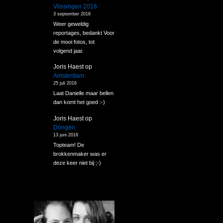
Vlissingen 2016
3 september 2016
Weer geweldig
reportages, bedankt Voor
de mooi fotos, tot
volgend jaar.
Joris Haest
op
Amsterdam
25 juli 2016
Laat Danielle maar bellen
dan komt het goed :-)
Joris Haest
op
Dongen
13 juni 2016
Topteam! De
brokkenmaker was er
deze keer niet bij ;-)