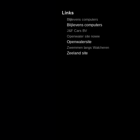
Links
Blijlevens computers
Blijlevens computers
J&F Cars BV
Openwater site noww
Openwatersite
Zwemmen langs Walcheren
Zeeland site