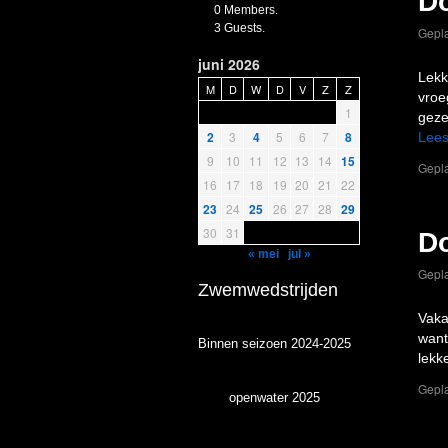
D
0 Members.
3 Guests.
Gepla
juni 2026
Lekk
M
D
W
D
V
Z
Z
vroe
1
geze
2
3
4
5
6
7
8
Lees
9
10
11
12
13
14
15
Gepla
16
17
18
19
20
21
22
23
24
25
26
27
28
29
30
31
D
« mei
jul »
Gepla
Zwemwedstrijden
Vaka
want
Binnen seizoen 2024-2025
lekk
Gepla
openwater 2025