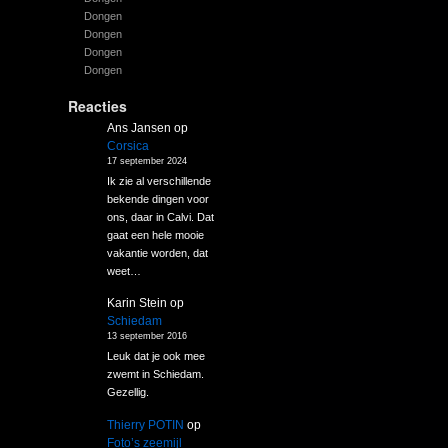
Dongen
Dongen
Dongen
Dongen
Reacties
Ans Jansen
op
Corsica
17 september 2024
Ik zie al verschillende
bekende dingen voor
ons, daar in Calvi. Dat
gaat een hele mooie
vakantie worden, dat
weet…
Karin Stein
op
Schiedam
13 september 2016
Leuk dat je ook mee
zwemt in Schiedam.
Gezellig.
Thierry POTIN
op
Foto’s zeemijl