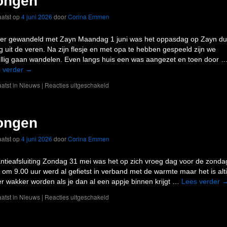
ongen
atst op
4 juni 2026
door
Corina Emmen
er gewandeld met Zayn Maandag 1 juni was het oppasdag op Zayn du
g uit de veren. Na zijn flesje en met opa te hebben gespeeld zijn we
llig gaan wandelen. Even langs huis een was aangezet en toen door 
 verder
→
atst in
Nieuws
|
Reacties uitgeschakeld
ongen
atst op
4 juni 2026
door
Corina Emmen
ntieafsluiting Zondag 31 mei was het op zich vroeg dag voor de zonda
 om 9.00 uur werd al gefietst in verband met de warmte maar het is alti
er wakker worden als je dan al een appje binnen krijgt …
Lees verder
atst in
Nieuws
|
Reacties uitgeschakeld