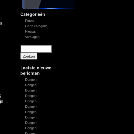
Categorieën
Foto's
s
Geen categorie
Nieuws
…
Verslagen
Laatste nieuwe
berichten
Dongen
Dongen
Dongen
g
Dongen
jd
Dongen
→
Dongen
Dongen
Dongen
Dongen
Dongen
Dongen