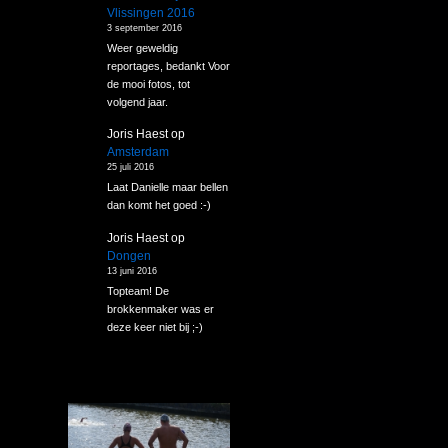
Vlissingen 2016
3 september 2016
Weer geweldig
reportages, bedankt Voor
de mooi fotos, tot
volgend jaar.
Joris Haest
op
Amsterdam
25 juli 2016
Laat Danielle maar bellen
dan komt het goed :-)
Joris Haest
op
Dongen
13 juni 2016
Topteam! De
brokkenmaker was er
deze keer niet bij ;-)