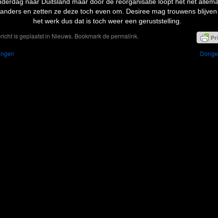
derdag naar Duitsland maar door de reorganisatie loopt het net allema
 anders en zetten ze deze toch even om. Desiree mag trouwens blijven
het werk dus dat is toch weer een geruststelling.
ericht is geplaatst in
Nieuws
. Bookmark de
permalink
.
ngen
Dong