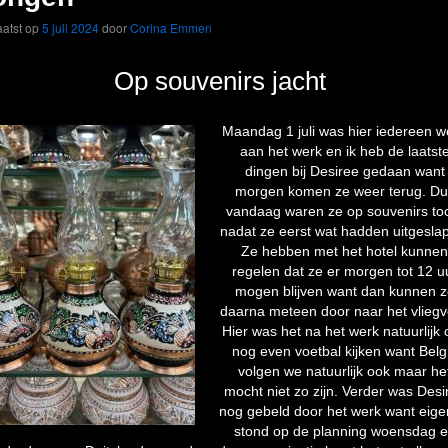
atst op
5 juli 2024
door
Corina Emmen
Op souvenirs jacht
Maandag 1 juli was hier iedereen w
aan het werk en ik heb de laatst
dingen bij Desiree gedaan want
morgen komen ze weer terug. Du
vandaag waren ze op souvenirs to
nadat ze eerst wat hadden uitgesla
Ze hebben met het hotel kunnen
regelen dat ze er morgen tot 12 u
mogen blijven want dan kunnen z
daarna meteen door naar het vliegv
Hier was het na het werk natuurlijk
nog even voetbal kijken want Belg
volgen we natuurlijk ook maar he
mocht niet zo zijn. Verder was Desi
nog gebeld door het werk want eigen
stond op de planning woensdag 