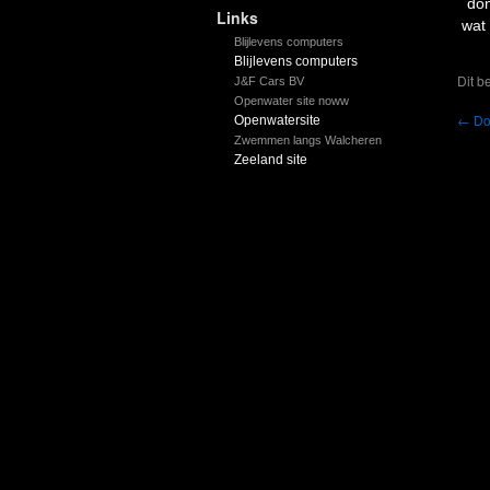
don
Links
wat
Blijlevens computers
Blijlevens computers
Dit b
J&F Cars BV
Openwater site noww
←
Do
Openwatersite
Zwemmen langs Walcheren
Zeeland site