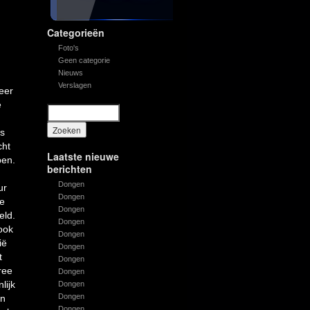
Categorieën
Foto's
Geen categorie
Nieuws
Verslagen
eer
e
s
cht
Laatste nieuwe
pen.
berichten
Dongen
ur
Dongen
e
Dongen
eld.
Dongen
 ook
Dongen
ië
Dongen
t
Dongen
ree
Dongen
lijk
Dongen
Dongen
en
Dongen