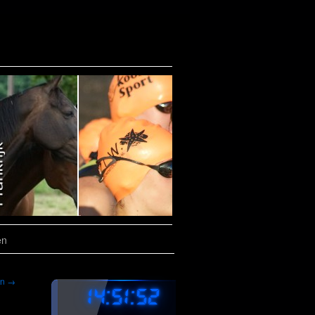
en
en
→
14:51:53