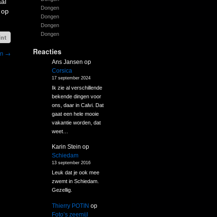
al
Dongen
 op
Dongen
Dongen
Dongen
Reacties
en
→
Ans Jansen
op
Corsica
17 september 2024
Ik zie al verschillende
bekende dingen voor
ons, daar in Calvi. Dat
gaat een hele mooie
vakantie worden, dat
weet…
Karin Stein
op
Schiedam
13 september 2016
Leuk dat je ook mee
zwemt in Schiedam.
Gezellig.
Thierry POTIN
op
Foto’s zeemijl