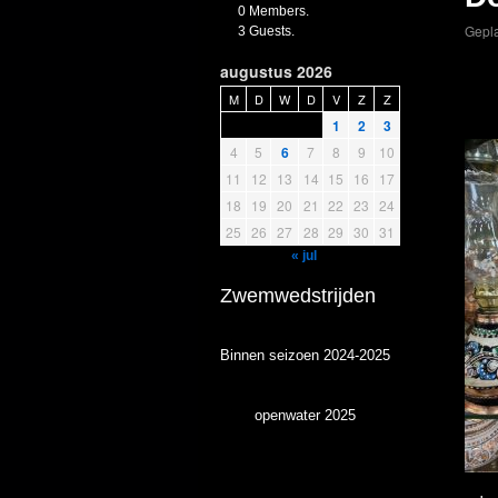
0 Members.
Gepla
3 Guests.
augustus 2026
M
D
W
D
V
Z
Z
1
2
3
4
5
6
7
8
9
10
11
12
13
14
15
16
17
18
19
20
21
22
23
24
25
26
27
28
29
30
31
« jul
Zwemwedstrijden
Binnen seizoen 2024-2025
openwater 2025