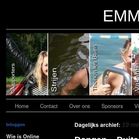
EMM
Home
Contact
Over ons
Sponsors
V
Dagelijks archief:
19 me
Inloggen
Wie is Online