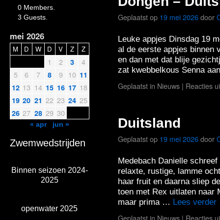
Dongen – Duits
0 Members.
Geplaatst op
19 mei 2026
door
3 Guests.
mei 2026
Leuke appjes Dinsdag 19 mei
M
D
W
D
V
Z
Z
al de eerste appjes binnen
en dan met dat blije gezich
1
2
4
3
zat kwebbelkous Senna a
5
6
7
9
10
8
11
Geplaatst in
Nieuws
|
Reacties u
13
14
18
12
15
16
17
22
23
25
19
20
21
24
27
29
30
26
28
Duitsland
« apr
jun »
Geplaatst op
19 mei 2026
door
Zwemwedstrijden
Medebach Danielle schreef
Binnen seizoen 2024-
relaxte, rustige, lamme och
2025
haar fruit en daarna sliep 
toen met Rex uitlaten naar
maar prima …
Lees verder
openwater 2025
Geplaatst in
Nieuws
|
Reacties u