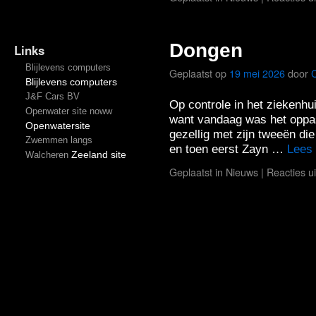
Dongen
Links
Blijlevens computers
Geplaatst op
19 mei 2026
door
Blijlevens computers
J&F Cars BV
Op controle in het ziekenh
Openwater site noww
want vandaag was het oppa
Openwatersite
gezellig met zijn tweeën di
Zwemmen langs
en toen eerst Zayn …
Lees
Zeeland site
Walcheren
Geplaatst in
Nieuws
|
Reacties u