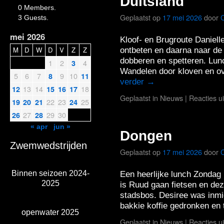
Duitsland
0 Members.
Geplaatst op
17 mei 2026
door
3 Guests.
mei 2026
Kloof- en Brugroute Daniel
M
D
W
D
V
Z
Z
ontbeten en daarna naar d
dobberen en spetteren. Lun
1
2
4
3
Wandelen door kloven en ov
5
6
7
9
10
8
11
verder
→
13
14
18
12
15
16
17
Geplaatst in
Nieuws
|
Reacties u
22
23
25
19
20
21
24
27
29
30
26
28
« apr
jun »
Dongen
Zwemwedstrijden
Geplaatst op
17 mei 2026
door
Binnen seizoen 2024-
Een heerlijke lunch Zondag 
2025
is Ruud gaan fietsen en dez
stadsbos. Desiree was inmi
bakkie koffie gedronken e
openwater 2025
Geplaatst in
Nieuws
|
Reacties u