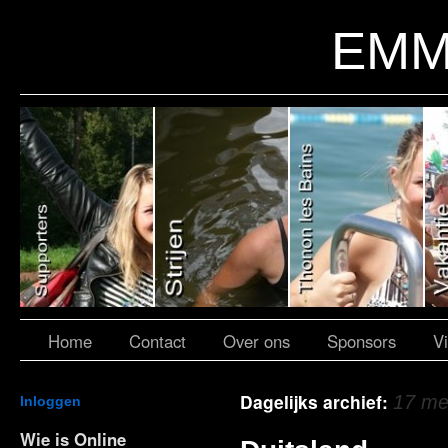
EMM
Home
Contact
Over ons
Sponsors
V
Dagelijks archief:
17 me
Inloggen
Wie is Online