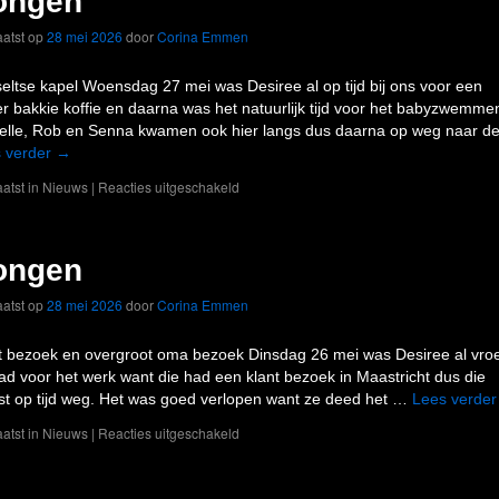
ongen
atst op
28 mei 2026
door
Corina Emmen
eltse kapel Woensdag 27 mei was Desiree al op tijd bij ons voor een
er bakkie koffie en daarna was het natuurlijk tijd voor het babyzwemme
elle, Rob en Senna kwamen ook hier langs dus daarna op weg naar d
 verder
→
atst in
Nieuws
|
Reacties uitgeschakeld
ongen
atst op
28 mei 2026
door
Corina Emmen
t bezoek en overgroot oma bezoek Dinsdag 26 mei was Desiree al vro
ad voor het werk want die had een klant bezoek in Maastricht dus die
t op tijd weg. Het was goed verlopen want ze deed het …
Lees verde
atst in
Nieuws
|
Reacties uitgeschakeld