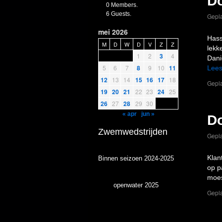
D
0 Members.
6 Guests.
Gepla
mei 2026
Hass
M
D
W
D
V
Z
Z
lekk
1
2
3
4
Dani
5
6
7
8
9
10
11
Lees
12
13
14
15
16
17
18
Gepla
19
20
21
22
23
24
25
26
27
28
29
30
« apr
jun »
D
Zwemwedstrijden
Gepla
Klan
Binnen seizoen 2024-2025
op p
moes
openwater 2025
Gepla