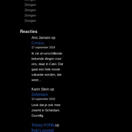
Dongen
Dongen
Dongen
Dongen
Reacties
Ans Jansen
op
Corsica
17 september 2024
Ik zie al verschillende
bekende dingen voor
ons, daar in Calvi. Dat
gaat een hele mooie
vakantie worden, dat
weet…
Karin Stein
op
Schiedam
13 september 2016
Leuk dat je ook mee
zwemt in Schiedam.
Gezellig.
Thierry POTIN
op
Foto’s zeemijl