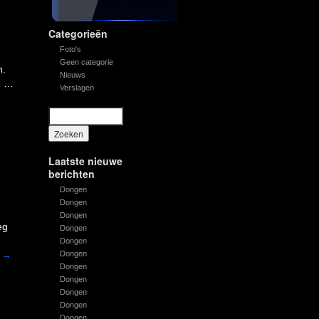
Categorieën
Foto's
Geen categorie
n.
Nieuws
e …
Verslagen
Laatste nieuwe
berichten
Dongen
Dongen
Dongen
eg
Dongen
Dongen
r
→
Dongen
Dongen
Dongen
Dongen
Dongen
Dongen