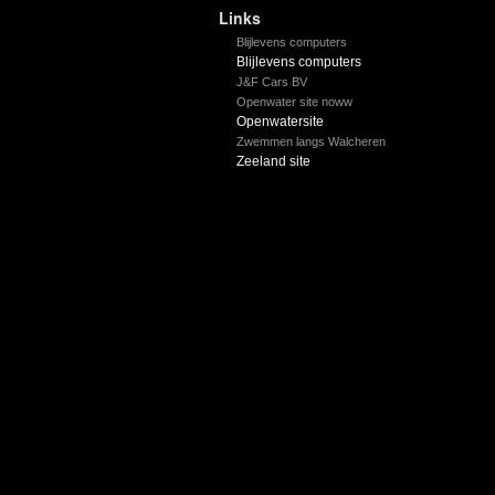
Links
Blijlevens computers
Blijlevens computers
J&F Cars BV
Openwater site noww
Openwatersite
Zwemmen langs Walcheren
Zeeland site