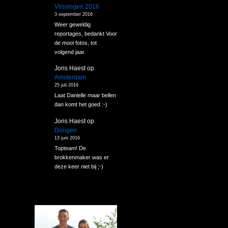
Vlissingen 2016
3 september 2016
Weer geweldig
reportages, bedankt Voor
de mooi fotos, tot
volgend jaar.
Joris Haest
op
Amsterdam
25 juli 2016
Laat Danielle maar bellen
dan komt het goed :-)
Joris Haest
op
Dongen
13 juni 2016
Topteam! De
brokkenmaker was er
deze keer niet bij ;-)