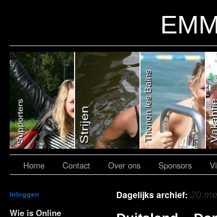
EMM
Home
Contact
Over ons
Sponsors
V
Dagelijks archief:
20 me
Inloggen
Wie is Online