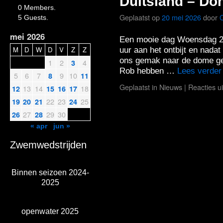
Duitsland – Do
0 Members.
Geplaatst op
20 mei 2026
door
5 Guests.
mei 2026
Een mooie dag Woensdag 20
M
D
W
D
V
Z
Z
uur aan het ontbijt en nada
ons gemak naar de dome g
1
2
4
3
Rob hebben …
Lees verde
5
6
7
9
10
8
11
Geplaatst in
Nieuws
|
Reacties u
13
14
18
12
15
16
17
22
23
25
19
20
21
24
27
29
30
26
28
« apr
jun »
Zwemwedstrijden
Binnen seizoen 2024-
2025
openwater 2025